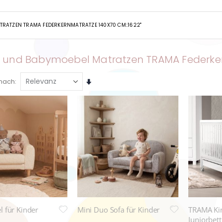
TRATZEN TRAMA FEDERKERNMATRATZE 140X70 CM::1622"
er und Babymoebel Matratzen TRAMA Federker
Aufsteigend
 nach
sortieren
l für Kinder
Mini Duo Sofa für Kinder
TRAMA Kin
Juniorbet