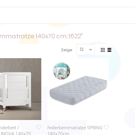
nmatratze 140x70 cm::1622"
Zeige
Anzeigen
Liste
Liste
als
derbett /
Federkernmatratze SPRING
t INOVA 140x70
140x70cm