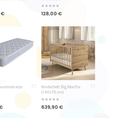
Rating:
0%
 €
128,00 €
haummatratze
Kinderbett Big Martha
(140x70 cm)
Rating:
0%
 €
639,90 €