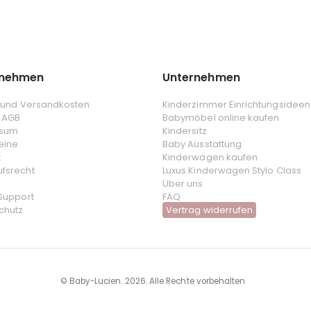
rnehmen
Unternehmen
- und Versandkosten
Kinderzimmer Einrichtungsideen
 AGB
Babymöbel online kaufen
ssum
Kindersitz
eine
Baby Ausstattung
t
Kinderwagen kaufen
ufsrecht
Luxus Kinderwagen Stylo Class
Über uns
 Support
FAQ
chutz
Vertrag widerrufen
© Baby-Lucien. 2026. Alle Rechte vorbehalten