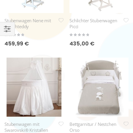
Stubenwagen Nene mit
Schlichter Stubenwagen
Plüschteddy
Picci
Rating:
Rating:
Einkaufsoptionen
0%
0%
459,99 €
435,00 €
Stubenwagen mit
Bettgarnitur / Nestchen
Swarovski® Kristallen
Orso