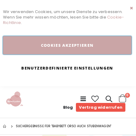
Wir verwenden Cookies, um unsere Dienste zu verbessern.
Sc
Wenn Sie mehr wissen möchten, lesen Sie bitte die
Cookie-
Richtlinie
.
COOKIES AKZEPTIEREN
BENUTZERDEFINIERTE EINSTELLUNGEN
Arti
0
Navigation
umschalten
Cart
Blog
Vertrag widerrufen
SUCHERGEBNISSE FÜR "BABYBETT ORSO AUCH STUBENWAGEN"