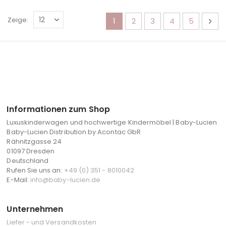
Seite
Sie lesen gerade die Seite
Seite
Seite
Seite
Seite
Sei
Wei
Zeige
1
2
3
4
5
Informationen zum Shop
Luxuskinderwagen und hochwertige Kindermöbel | Baby-Lucien
Baby-Lucien Distribution by Acontac GbR
Rähnitzgasse 24
01097 Dresden
Deutschland
Rufen Sie uns an:
+49 (0) 351 - 8010042
E-Mail:
info@baby-lucien.de
Unternehmen
Liefer - und Versandkosten