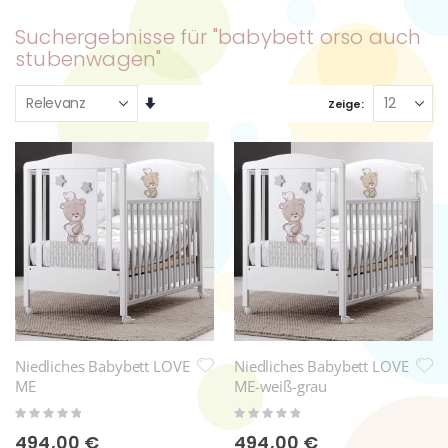
Suchergebnisse für "babybett orso auch
stubenwagen"
Aufsteigend
Zeige
sortieren
Niedliches Babybett LOVE
Niedliches Babybett LOVE
ME
ME-weiß-grau
Rating:
Rating:
0%
0%
494,00 €
494,00 €