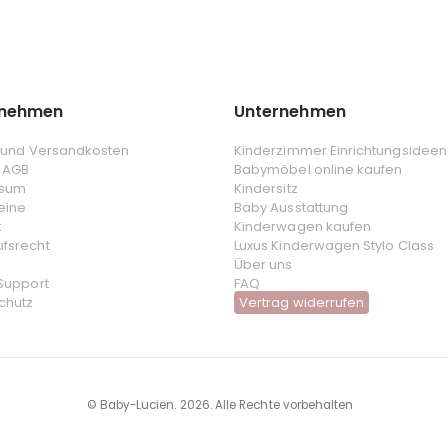
rnehmen
Unternehmen
- und Versandkosten
Kinderzimmer Einrichtungsideen
 AGB
Babymöbel online kaufen
ssum
Kindersitz
eine
Baby Ausstattung
t
Kinderwagen kaufen
ufsrecht
Luxus Kinderwagen Stylo Class
Über uns
 Support
FAQ
chutz
Vertrag widerrufen
© Baby-Lucien. 2026. Alle Rechte vorbehalten