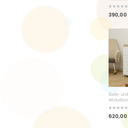
Art
Rating:
0%
390,00
Bade- un
Wickelko
Magic
Rating:
0%
620,00