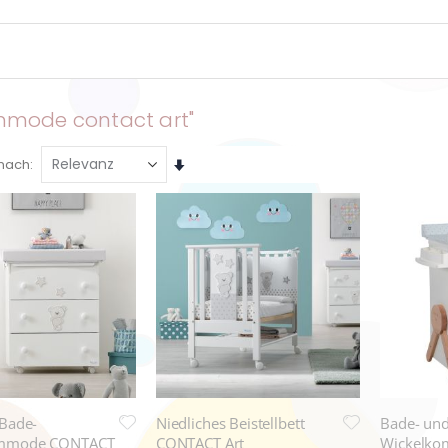
mmode contact art"
Aufsteigend
 nach
sortieren
 Bade-
Niedliches Beistellbett
Bade- un
ommode CONTACT
CONTACT Art
Wickelko