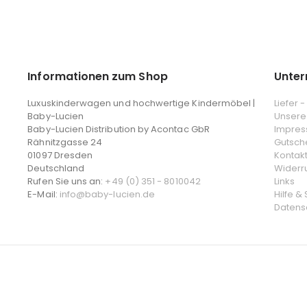
Informationen zum Shop
Unte
Luxuskinderwagen und hochwertige Kindermöbel |
Liefer 
Baby-Lucien
Unsere
Baby-Lucien Distribution by Acontac GbR
Impre
Rähnitzgasse 24
Gutsch
01097 Dresden
Kontak
Deutschland
Widerr
Rufen Sie uns an:
+49 (0) 351 - 8010042
Links
E-Mail:
info@baby-lucien.de
Hilfe &
Datens