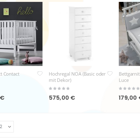
tt Contact
Hochregal NOA (Basic oder
Bettgarnit
mit Dekor)
Luce
Rating:
Rating:
0%
0%
 €
575,00 €
179,00