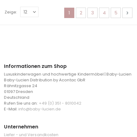
Seite
Sie lesen gerade die Seite
Seite
Seite
Seite
Seite
Sei
Wei
Zeige
1
2
3
4
5
Informationen zum Shop
Luxuskinderwagen und hochwertige Kindermöbel | Baby-Lucien
Baby-Lucien Distribution by Acontac GbR
Rähnitzgasse 24
01097 Dresden
Deutschland
Rufen Sie uns an:
+49 (0) 351 - 8010042
E-Mail:
info@baby-lucien.de
Unternehmen
Liefer - und Versandkosten