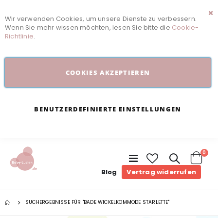
Wir verwenden Cookies, um unsere Dienste zu verbessern.
Sc
Wenn Sie mehr wissen möchten, lesen Sie bitte die
Cookie-
Richtlinie
.
COOKIES AKZEPTIEREN
BENUTZERDEFINIERTE EINSTELLUNGEN
Arti
0
Navigation
umschalten
Cart
Blog
Vertrag widerrufen
SUCHERGEBNISSE FÜR "BADE WICKELKOMMODE STARLETTE"