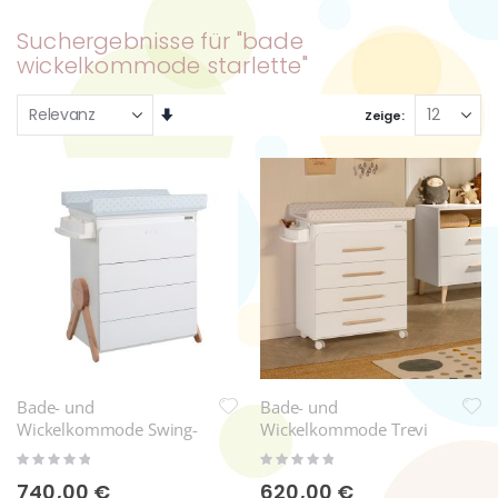
Suchergebnisse für "bade
wickelkommode starlette"
Aufsteigend
Zeige
sortieren
Bade- und
Bade- und
Wickelkommode Swing-
Wickelkommode Trevi
Weiß
Rating:
Rating:
0%
0%
740,00 €
620,00 €