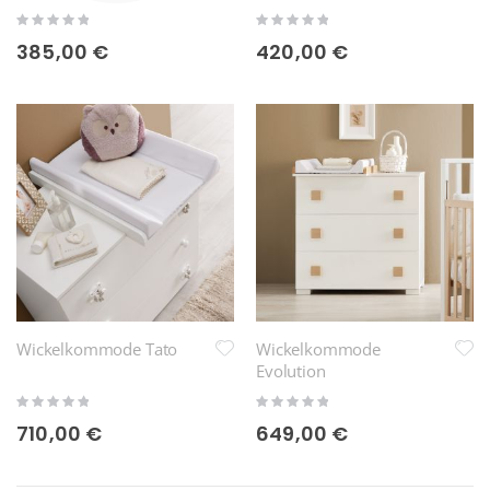
Nuit
Rating:
Rating:
0%
0%
385,00 €
420,00 €
Wickelkommode Tato
Wickelkommode
Evolution
Rating:
Rating:
0%
0%
710,00 €
649,00 €