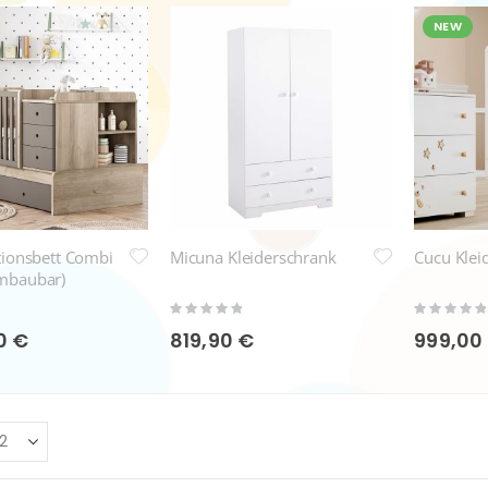
NEW
tionsbett Combi
Micuna Kleiderschrank
Cucu Klei
mbaubar)
Rating:
Rating:
0%
0%
0 €
819,90 €
999,00