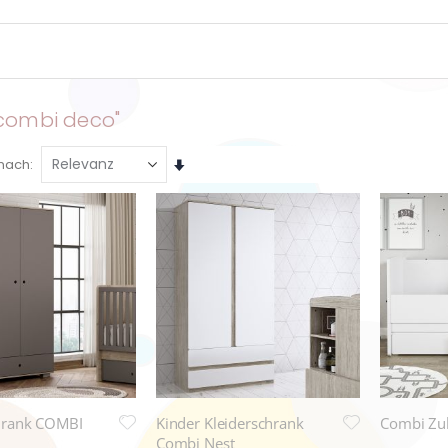
 combi deco"
Aufsteigend
 nach
sortieren
hrank COMBI
Kinder Kleiderschrank
Combi Zu
Combi Nest