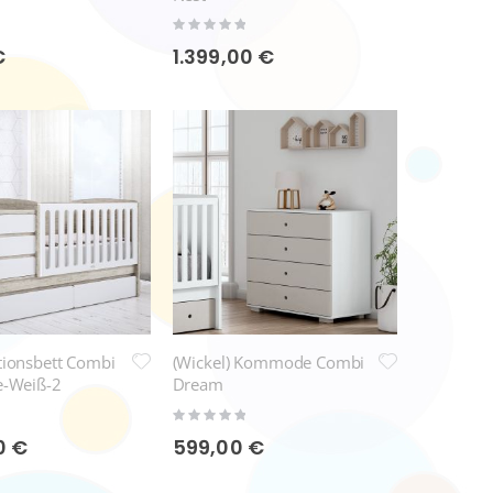
Rating:
0%
€
1.399,00 €
tionsbett Combi
(Wickel) Kommode Combi
e-Weiß-2
Dream
schubladen
Rating:
0%
0 €
599,00 €