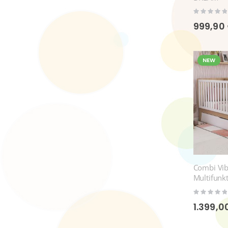
Rating:
0%
999,90
NEW
Combi Vi
Multifunk
Rating:
0%
1.399,0