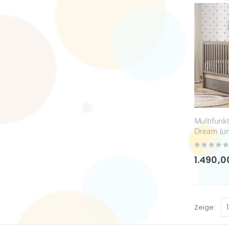
Multifunk
Dream (u
Rating:
0%
1.490,0
Zeige