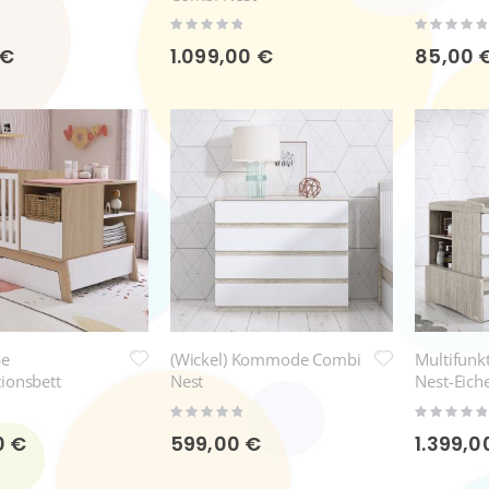
Rating:
Rating:
0%
0%
 €
1.099,00 €
85,00 
be
(Wickel) Kommode Combi
Multifunk
tionsbett
Nest
Nest-Eich
Unterbett
Rating:
Rating:
0%
0%
0 €
599,00 €
1.399,0