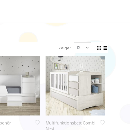
Zeige
Anzeigen
Liste
Liste
als
behör
Multifunktionsbett Combi
Nest