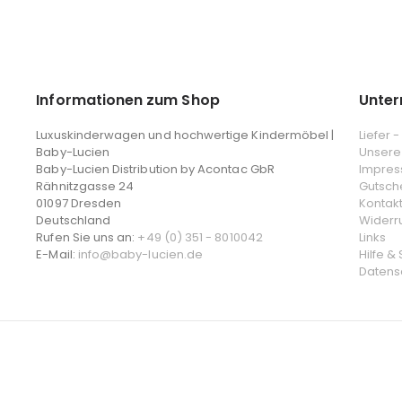
Informationen zum Shop
Unte
Luxuskinderwagen und hochwertige Kindermöbel |
Liefer 
Baby-Lucien
Unsere
Baby-Lucien Distribution by Acontac GbR
Impre
Rähnitzgasse 24
Gutsch
01097 Dresden
Kontak
Deutschland
Widerr
Rufen Sie uns an:
+49 (0) 351 - 8010042
Links
E-Mail:
info@baby-lucien.de
Hilfe &
Datens