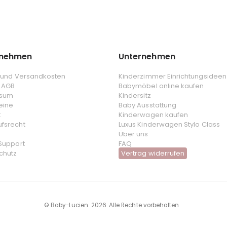
rnehmen
Unternehmen
- und Versandkosten
Kinderzimmer Einrichtungsideen
 AGB
Babymöbel online kaufen
ssum
Kindersitz
eine
Baby Ausstattung
t
Kinderwagen kaufen
ufsrecht
Luxus Kinderwagen Stylo Class
Über uns
 Support
FAQ
chutz
Vertrag widerrufen
© Baby-Lucien. 2026. Alle Rechte vorbehalten