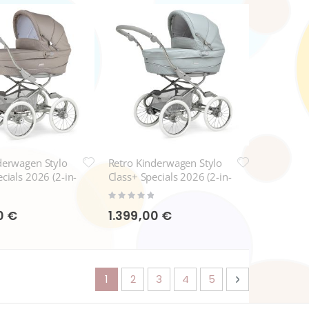
derwagen Stylo
Retro Kinderwagen Stylo
cials 2026 (2-in-
Class+ Specials 2026 (2-in-
05 Trüffel
1-Set)-SP606 Celestine
Rating:
0%
0 €
1.399,00 €
Seite
Sie lesen gerade die Seite
Seite
Seite
Seite
Seite
Seite
Weiter
1
2
3
4
5