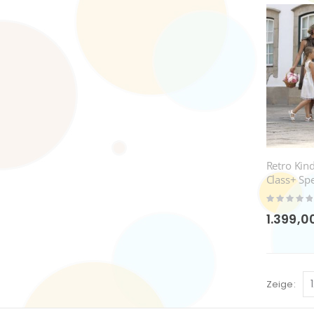
Retro Kin
Class+ Spe
SP215
Rating:
0%
1.399,0
Zeige