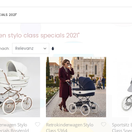
IALS 2021"
 stylo class specials 2021"
Aufsteigend
 nach
sortieren
erwagen Stylo
Retrokinderwagen Stylo
Sportsitz 
ecials Roségold
Class S364
Class Spec