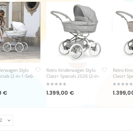
derwagen Stylo
Retro Kinderwagen Stylo
Retro Kin
cials (2-in-1-Set)-
Class+ Specials 2026 (2-in-
Class+ Spe
1-Set)-SP603 Graphit
1-Set)-SP6
Rating:
Rating:
0%
0%
0 €
1.399,00 €
1.399,0