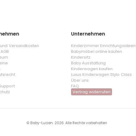
rnehmen
Unternehmen
- und Versandkosten
Kinderzimmer Einrichtungsideen
 AGB
Babymöbel online kaufen
ssum
Kindersitz
eine
Baby Ausstattung
t
Kinderwagen kaufen
ufsrecht
Luxus Kinderwagen Stylo Class
Über uns
 Support
FAQ
chutz
Vertrag widerrufen
© Baby-Lucien. 2026. Alle Rechte vorbehalten