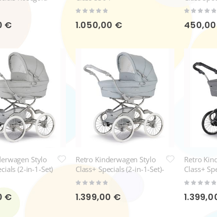
Rating:
Rating:
0%
0%
0 €
1.050,00 €
450,00
derwagen Stylo
Retro Kinderwagen Stylo
Retro Kin
cials (2-in-1-Set)
Class+ Specials (2-in-1-Set)-
Class+ Spe
SP363
SP365
Rating:
Rating:
0%
0%
0 €
1.399,00 €
1.399,0