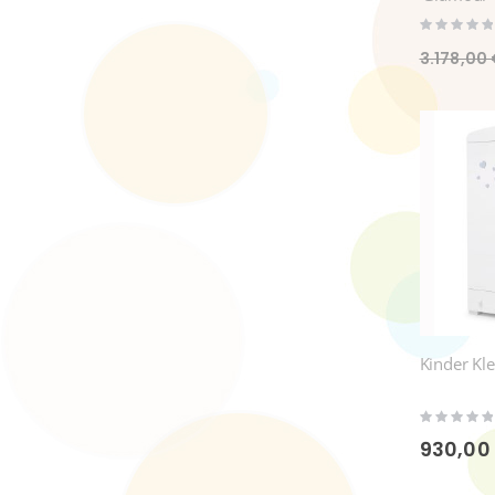
Rating:
0%
3.178,00
Kinder Kl
Rating:
0%
930,00