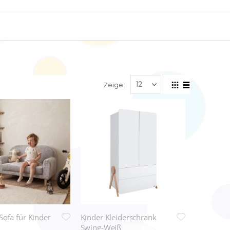
Zeige
Anzeigen
Liste
Liste
als
Sofa für Kinder
Kinder Kleiderschrank
Swing-Weiß