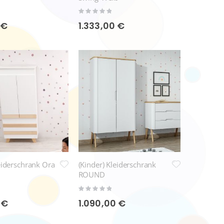
Rating:
0%
 €
1.333,00 €
eiderschrank Ora
(Kinder) Kleiderschrank
ROUND
Rating:
0%
 €
1.090,00 €