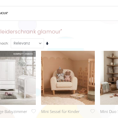
AMOUR"
kleiderschrank glamour"
Aufsteigend
 nach
sortieren
age Babyzimmer
Mini Sessel für Kinder
Mini Duo 