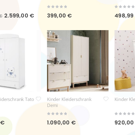
Rating:
Rating:
0%
0%
Sonderpreis
2.599,00 €
399,00 €
498,99
 €
eiderschrank Tato
Kinder Kleiderschrank
Kinder Kl
Demi
Rating:
Rating:
0%
0%
 €
1.090,00 €
920,00