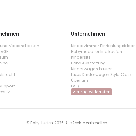
rnehmen
Unternehmen
- und Versandkosten
Kinderzimmer Einrichtungsideen
 AGB
Babymöbel online kaufen
ssum
Kindersitz
eine
Baby Ausstattung
t
Kinderwagen kaufen
ufsrecht
Luxus Kinderwagen Stylo Class
Über uns
 Support
FAQ
chutz
Vertrag widerrufen
© Baby-Lucien. 2026. Alle Rechte vorbehalten