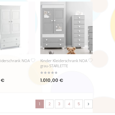
eiderschrank NOA
Kinder Kleiderschrank NOA
grau-STARLETTE
Rating:
0%
 €
1.010,00 €
Seite
Sie lesen gerade die Seite
Seite
Seite
Seite
Seite
Seite
Weiter
1
2
3
4
5