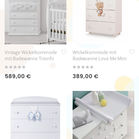
Vintage Wickelkommode
Wickelkommode mit
mit Badewanne Trionfo
Badewanne Love Me Mini
Chester
Rating:
Rating:
0%
0%
589,00 €
389,00 €