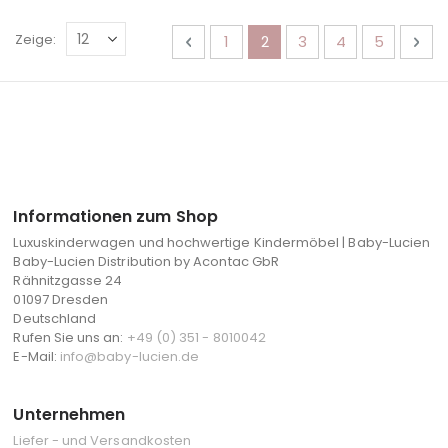
Seite
Seite
Zurück
Seite
Sie lesen gerade die Seit
Seite
Seite
Seite
Sei
Wei
Zeige
1
2
3
4
5
Informationen zum Shop
Luxuskinderwagen und hochwertige Kindermöbel | Baby-Lucien
Baby-Lucien Distribution by Acontac GbR
Rähnitzgasse 24
01097 Dresden
Deutschland
Rufen Sie uns an:
+49 (0) 351 - 8010042
E-Mail:
info@baby-lucien.de
Unternehmen
Liefer - und Versandkosten