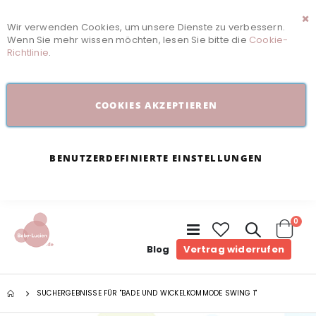
Wir verwenden Cookies, um unsere Dienste zu verbessern.
Sc
Wenn Sie mehr wissen möchten, lesen Sie bitte die
Cookie-
Richtlinie
.
COOKIES AKZEPTIEREN
BENUTZERDEFINIERTE EINSTELLUNGEN
Arti
0
Navigation
umschalten
Cart
Blog
Vertrag widerrufen
SUCHERGEBNISSE FÜR "BADE UND WICKELKOMMODE SWING 1"