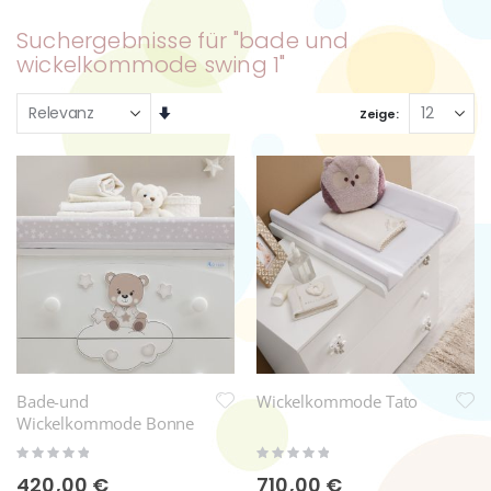
Suchergebnisse für "bade und
wickelkommode swing 1"
Aufsteigend
Zeige
sortieren
Bade-und
Wickelkommode Tato
Wickelkommode Bonne
Nuit
Rating:
Rating:
0%
0%
420,00 €
710,00 €