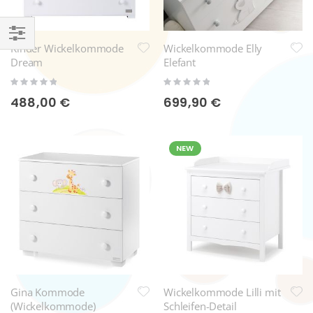
Kinder Wickelkommode
Wickelkommode Elly
Einkaufsoptionen
Dream
Elefant
Rating:
Rating:
0%
0%
488,00 €
699,90 €
NEW
Gina Kommode
Wickelkommode Lilli mit
(Wickelkommode)
Schleifen-Detail