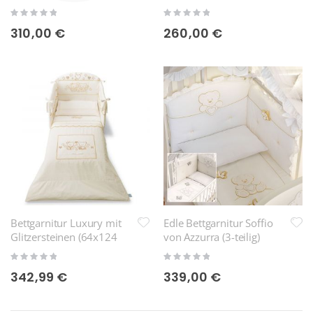
Rating:
Rating:
0%
0%
310,00 €
260,00 €
Bettgarnitur Luxury mit
Edle Bettgarnitur Soffio
Glitzersteinen (64x124
von Azzurra (3-teilig)
cm)
Rating:
Rating:
0%
0%
342,99 €
339,00 €