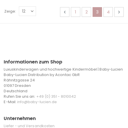
Seite
Seite
Zurück
Seite
Seite
Sie lesen gerad
Seite
Sei
Wei
Zeige
1
2
3
4
Informationen zum Shop
Luxuskinderwagen und hochwertige Kindermöbel | Baby-Lucien
Baby-Lucien Distribution by Acontac GbR
Rähnitzgasse 24
01097 Dresden
Deutschland
Rufen Sie uns an:
+49 (0) 351 - 8010042
E-Mail:
info@baby-lucien.de
Unternehmen
Liefer - und Versandkosten