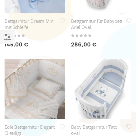
Bettgarnitur Dream Mini
Bettgarnitur für Babybett
mit Schleife
Ariel Oval
Rating:
Rating:
0%
0%
149,00 €
286,00 €
Einkaufsoptionen
Edle Bettgarnitur Elegant
Baby Bettgarnitur Tato
(3-teilig)
oval