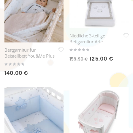
Niedliche 3-teilige
Bettgarnitur Ariel
Rating:
Bettgarnitur für
0%
Beistellbett You&Me Plus
Sonderpreis
125,00 €
159,90 €
Rating:
0%
140,00 €