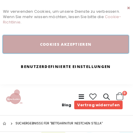
Wir verwenden Cookies, um unsere Dienste zu verbessern.
Sc
Wenn Sie mehr wissen möchten, lesen Sie bitte die
Cookie-
Richtlinie
.
COOKIES AKZEPTIEREN
BENUTZERDEFINIERTE EINSTELLUNGEN
Arti
0
Navigation
umschalten
Cart
Blog
Vertrag widerrufen
SUCHERGEBNISSE FÜR "BETTGARNITUR NESTCHEN STELLA"