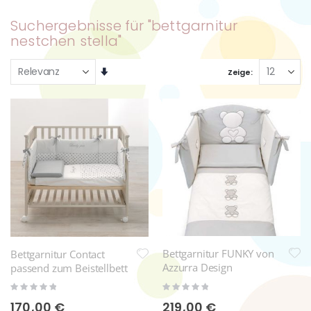
Suchergebnisse für "bettgarnitur
nestchen stella"
Aufsteigend
Zeige
sortieren
Bettgarnitur FUNKY von
Bettgarnitur Contact
Azzurra Design
passend zum Beistellbett
Rating:
Rating:
0%
0%
219,00 €
170,00 €