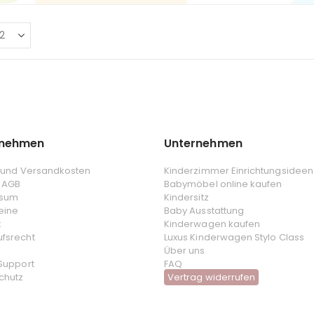
rnehmen
Unternehmen
- und Versandkosten
Kinderzimmer Einrichtungsideen
 AGB
Babymöbel online kaufen
ssum
Kindersitz
eine
Baby Ausstattung
t
Kinderwagen kaufen
ufsrecht
Luxus Kinderwagen Stylo Class
Über uns
 Support
FAQ
chutz
Vertrag widerrufen