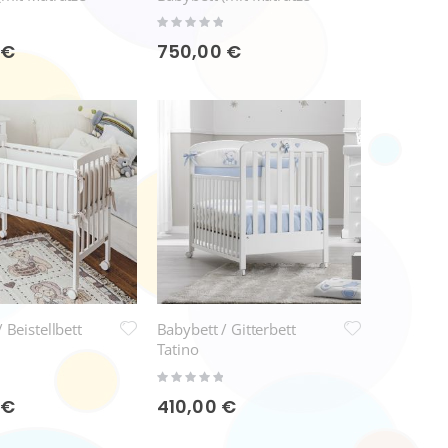
ur)
Glammy Bettgarnitur)
Rating:
0%
 €
750,00 €
 Beistellbett
Babybett / Gitterbett
Tatino
Rating:
0%
 €
410,00 €