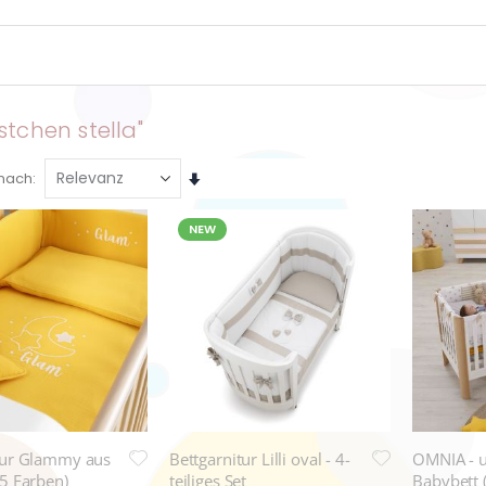
stchen stella"
Aufsteigend
 nach
sortieren
NEW
tur Glammy aus
Bettgarnitur Lilli oval - 4-
OMNIA - 
(5 Farben)
teiliges Set
Babybett 