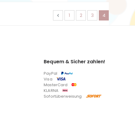
Seite
Seite
Zurück
Seite
Seite
Seite
Sie lesen gera
1
2
3
4
Bequem & Sicher zahlen!
PayPal
Visa
MasterCard
KLARNA
Sofortüberweisung