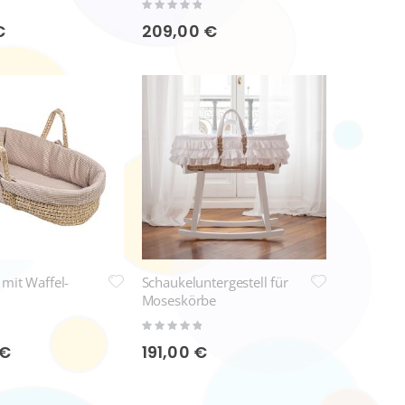
Rating:
0%
€
209,00 €
mit Waffel-
Schaukeluntergestell für
Moseskörbe
Rating:
0%
 €
191,00 €