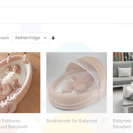
Aufsteigend
 nach
sortieren
 Faltbares
Moskitonetz für Babynest
Babynest 
 und Babykorb
Reisebett
Grau