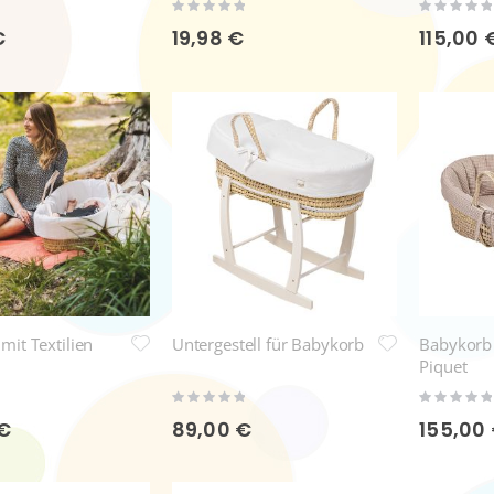
Rating:
Rating:
0%
0%
€
19,98 €
115,00 
mit Textilien
Untergestell für Babykorb
Babykorb 
Piquet
Rating:
Rating:
0%
0%
 €
89,00 €
155,00