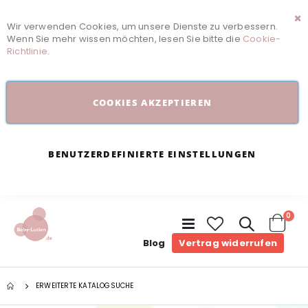
Wir verwenden Cookies, um unsere Dienste zu verbessern.
Sc
Wenn Sie mehr wissen möchten, lesen Sie bitte die
Cookie-
Richtlinie
.
COOKIES AKZEPTIEREN
BENUTZERDEFINIERTE EINSTELLUNGEN
Arti
0
Navigation
umschalten
Cart
Blog
Vertrag widerrufen
ERWEITERTE KATALOGSUCHE