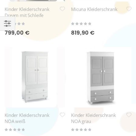
Kinder Kleiderschrank
Micuna Kleiderschrank
Dream mit Schleife
Rating:
Rating:
0%
0%
Einkaufsoptionen
799,00 €
819,90 €
Kinder Kleiderschrank
Kinder Kleiderschrank
NOA weiß
NOA grau
Rating:
Rating:
0%
0%