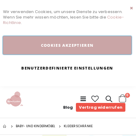
Wir verwenden Cookies, um unsere Dienste zu verbessern.
Sc
Wenn Sie mehr wissen möchten, lesen Sie bitte die
Cookie-
Richtlinie
.
COOKIES AKZEPTIEREN
BENUTZERDEFINIERTE EINSTELLUNGEN
Arti
0
Navigation
umschalten
Cart
Blog
Vertrag widerrufen
BABY- UND KINDERMÖBEL
KLEIDERSCHRÄNKE