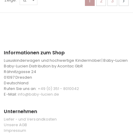
Sie lesen gerade di
Seite
Seite
Sei
Wei
Zeige
1
2
3
Informationen zum Shop
Luxuskinderwagen und hochwertige Kindermöbel | Baby-Lucien
Baby-Lucien Distribution by Acontac GbR
Rähnitzgasse 24
01097 Dresden
Deutschland
Rufen Sie uns an:
+49 (0) 351 - 8010042
E-Mail:
info@baby-lucien.de
Unternehmen
Liefer - und Versandkosten
Unsere AGB
Impressum