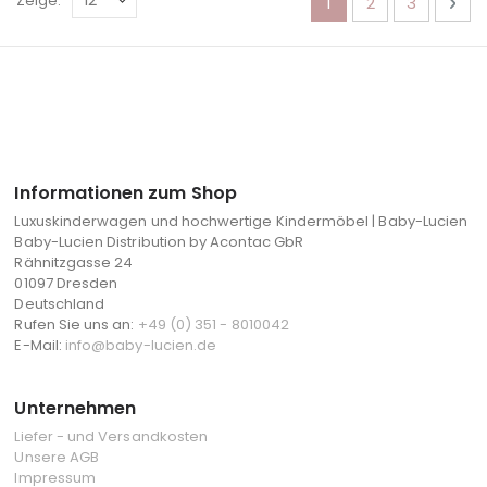
Sie lesen gerade di
Seite
Seite
Sei
Wei
Zeige
1
2
3
Informationen zum Shop
Luxuskinderwagen und hochwertige Kindermöbel | Baby-Lucien
Baby-Lucien Distribution by Acontac GbR
Rähnitzgasse 24
01097 Dresden
Deutschland
Rufen Sie uns an:
+49 (0) 351 - 8010042
E-Mail:
info@baby-lucien.de
Unternehmen
Liefer - und Versandkosten
Unsere AGB
Impressum