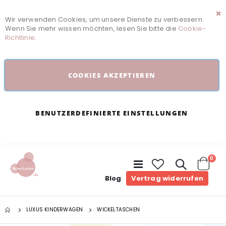
Wir verwenden Cookies, um unsere Dienste zu verbessern.
Sc
Wenn Sie mehr wissen möchten, lesen Sie bitte die
Cookie-
Richtlinie
.
COOKIES AKZEPTIEREN
BENUTZERDEFINIERTE EINSTELLUNGEN
Arti
0
Navigation
umschalten
Cart
Blog
Vertrag widerrufen
LUXUS KINDERWAGEN
WICKELTASCHEN