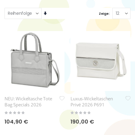
Aufsteigend
Zeige
sortieren
NEU: Wickeltasche Tote
Luxus-Wickeltaschen
Bag Specials 2026
Privé 2026 P691
Rating:
Rating:
0%
0%
104,90 €
190,00 €