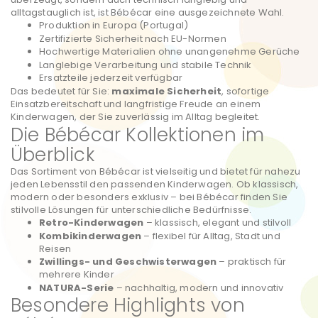
alltagstauglich ist, ist Bébécar eine ausgezeichnete Wahl.
Produktion in Europa (Portugal)
Zertifizierte Sicherheit nach EU-Normen
Hochwertige Materialien ohne unangenehme Gerüche
Langlebige Verarbeitung und stabile Technik
Ersatzteile jederzeit verfügbar
Das bedeutet für Sie:
maximale Sicherheit
, sofortige
Einsatzbereitschaft und langfristige Freude an einem
Kinderwagen, der Sie zuverlässig im Alltag begleitet.
Die Bébécar Kollektionen im
Überblick
Das Sortiment von Bébécar ist vielseitig und bietet für nahezu
jeden Lebensstil den passenden Kinderwagen. Ob klassisch,
modern oder besonders exklusiv – bei Bébécar finden Sie
stilvolle Lösungen für unterschiedliche Bedürfnisse.
Retro-Kinderwagen
– klassisch, elegant und stilvoll
Kombikinderwagen
– flexibel für Alltag, Stadt und
Reisen
Zwillings- und Geschwisterwagen
– praktisch für
mehrere Kinder
NATURA-Serie
– nachhaltig, modern und innovativ
Besondere Highlights von