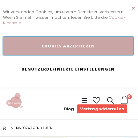
Wir verwenden Cookies, um unsere Dienste zu verbessern.
Sc
Wenn Sie mehr wissen möchten, lesen Sie bitte die
Cookie-
Richtlinie
.
COOKIES AKZEPTIEREN
BENUTZERDEFINIERTE EINSTELLUNGEN
Arti
0
Navigation
umschalten
Cart
Blog
Vertrag widerrufen
KINDERWAGEN KAUFEN