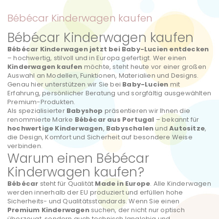
Bébécar Kinderwagen kaufen
Bébécar Kinderwagen kaufen
Bébécar Kinderwagen jetzt bei Baby-Lucien entdecken
– hochwertig, stilvoll und in Europa gefertigt. Wer einen
Kinderwagen kaufen
möchte, steht heute vor einer großen
Auswahl an Modellen, Funktionen, Materialien und Designs.
Genau hier unterstützen wir Sie bei
Baby-Lucien
mit
Erfahrung, persönlicher Beratung und sorgfältig ausgewählten
Premium-Produkten.
Als spezialisierter
Babyshop
präsentieren wir Ihnen die
renommierte Marke
Bébécar aus Portugal
– bekannt für
hochwertige Kinderwagen
,
Babyschalen
und
Autositze
,
die Design, Komfort und Sicherheit auf besondere Weise
verbinden.
Warum einen Bébécar
Kinderwagen kaufen?
Bébécar
steht für Qualität
Made in Europe
. Alle Kinderwagen
werden innerhalb der EU produziert und erfüllen hohe
Sicherheits- und Qualitätsstandards. Wenn Sie einen
Premium Kinderwagen
suchen, der nicht nur optisch
überzeugt, sondern auch technisch langlebig und