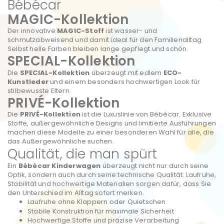
Bébécar
MAGIC-Kollektion
Der innovative
MAGIC-Stoff
ist wasser- und
schmutzabweisend und damit ideal für den Familienalltag.
Selbst helle Farben bleiben lange gepflegt und schön.
SPECIAL-Kollektion
Die
SPECIAL-Kollektion
überzeugt mit edlem
ECO-
Kunstleder
und einem besonders hochwertigen Look für
stilbewusste Eltern.
PRIVÉ-Kollektion
Die
PRIVÉ-Kollektion
ist die Luxuslinie von Bébécar. Exklusive
Stoffe, außergewöhnliche Designs und limitierte Ausführungen
machen diese Modelle zu einer besonderen Wahl für alle, die
das Außergewöhnliche suchen.
Qualität, die man spürt
Ein
Bébécar Kinderwagen
überzeugt nicht nur durch seine
Optik, sondern auch durch seine technische Qualität. Laufruhe,
Stabilität und hochwertige Materialien sorgen dafür, dass Sie
den Unterschied im Alltag sofort merken.
Laufruhe ohne Klappern oder Quietschen
Stabile Konstruktion für maximale Sicherheit
Hochwertige Stoffe und präzise Verarbeitung