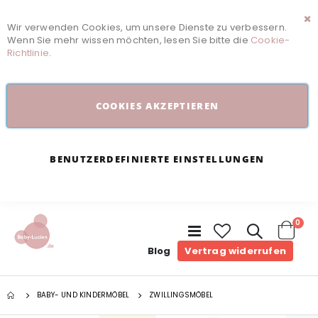
Wir verwenden Cookies, um unsere Dienste zu verbessern.
Sc
Wenn Sie mehr wissen möchten, lesen Sie bitte die
Cookie-
Richtlinie
.
COOKIES AKZEPTIEREN
BENUTZERDEFINIERTE EINSTELLUNGEN
Arti
0
Navigation
umschalten
Cart
Blog
Vertrag widerrufen
BABY- UND KINDERMÖBEL
ZWILLINGSMÖBEL