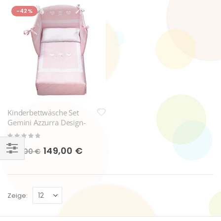
-42%
Kinderbettwäsche Set
Gemini Azzurra Design-
Pink
Rating:
0%
Sonderpreis
149,00 €
256,00 €
Einkaufsoptionen
Zeige