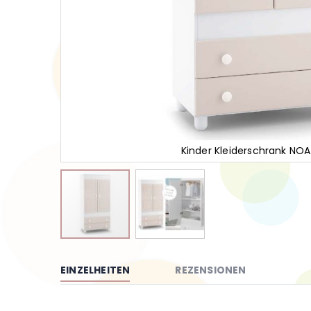
Kinder Kleiderschrank NO
Zum
Anfang
der
EINZELHEITEN
REZENSIONEN
Bildgalerie
springen