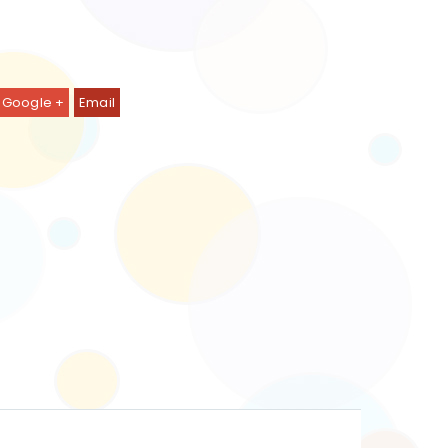
Google +
Email
Kleiderschrank NOA sand