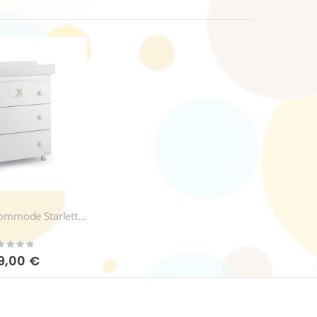
Bade-Wickelkommode Starlette mit Babywanne
ing:
9,00 €