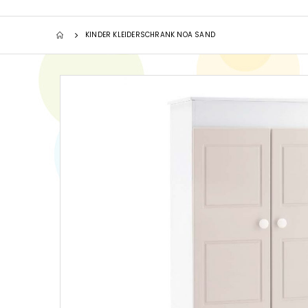
KINDER KLEIDERSCHRANK NOA SAND
Zum
Ende
der
Bildgalerie
springen