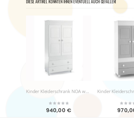
DIESE ARTIKEL KÖNNTEN IHNEN EVENTUELL AUCH GEFALLEN!
Kinder Kleiderschrank NOA weiß
Kinder Kleidersc
Rating:
Rating:
0%
0%
940,00 €
970,0