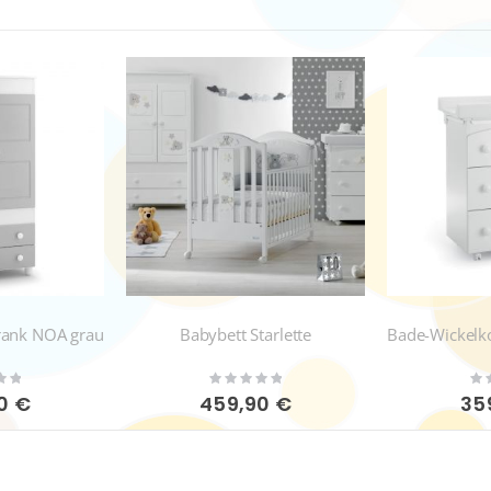
hrank NOA grau
Babybett Starlette
Rating:
Rat
0%
0%
0 €
459,90 €
35