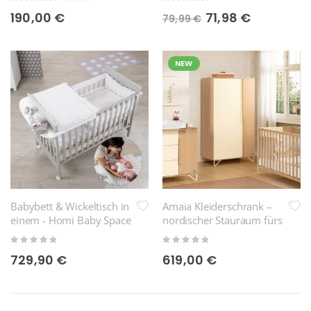
Monate
0%
0%
190,00 €
Sonderpreis
71,98 €
79,99 €
NEW
Babybett & Wickeltisch in
Amaia Kleiderschrank –
einem - Homi Baby Space
nordischer Stauraum fürs
Baby- und Kinderzimmer
Rating:
Rating:
0%
0%
729,90 €
619,00 €