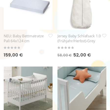
NEU: Baby Bettmatratze
Jersey Baby Schlafsack 1.0
Pali 64x124 cm
(Frühjahr/Herbst)-Grey
Marle
Rating:
Rating:
0%
0%
159,00 €
Sonderpreis
52,00 €
58,00 €