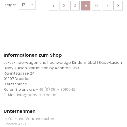
Seite
Seite
Zurück
Seite
Seite
Sie lesen gerade die
Seite
Seite
Sei
Wei
Zeige
3
4
5
6
7
Informationen zum Shop
Luxuskinderwagen und hochwertige Kindermöbel | Baby-Lucien
Baby-Lucien Distribution by Acontac GbR
Rähnitzgasse 24
01097 Dresden
Deutschland
Rufen Sie uns an:
+49 (0) 351 - 8010042
E-Mail:
info@baby-lucien.de
Unternehmen
Liefer - und Versandkosten
Unsere AGB