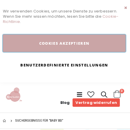
Wir verwenden Cookies, um unsere Dienste zu verbessern.
Sc
Wenn Sie mehr wissen möchten, lesen Sie bitte die
Cookie-
Richtlinie
.
COOKIES AKZEPTIEREN
BENUTZERDEFINIERTE EINSTELLUNGEN
Arti
0
Navigation
umschalten
Cart
Blog
Vertrag widerrufen
SUCHERGEBNISSE FÜR "BABY BEI"