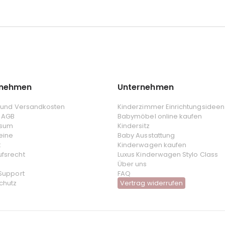
rnehmen
Unternehmen
- und Versandkosten
Kinderzimmer Einrichtungsideen
 AGB
Babymöbel online kaufen
ssum
Kindersitz
eine
Baby Ausstattung
t
Kinderwagen kaufen
ufsrecht
Luxus Kinderwagen Stylo Class
Über uns
 Support
FAQ
chutz
Vertrag widerrufen