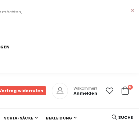
n möchten,
Sch
NGEN
Arti
0
Willkommen!
Vertrag widerrufen
Anmelden
Cart
SUCHE
SCHLAFSÄCKE
BEKLEIDUNG