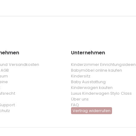
rnehmen
Unternehmen
- und Versandkosten
Kinderzimmer Einrichtungsideen
 AGB
Babymöbel online kaufen
ssum
Kindersitz
eine
Baby Ausstattung
t
Kinderwagen kaufen
ufsrecht
Luxus Kinderwagen Stylo Class
Über uns
 Support
FAQ
chutz
Vertrag widerrufen