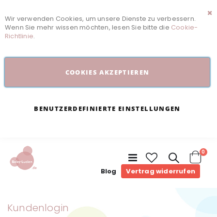
Wir verwenden Cookies, um unsere Dienste zu verbessern.
Sc
Wenn Sie mehr wissen möchten, lesen Sie bitte die
Cookie-
Richtlinie
.
COOKIES AKZEPTIEREN
BENUTZERDEFINIERTE EINSTELLUNGEN
Arti
0
Navigation
umschalten
Cart
Blog
Vertrag widerrufen
Kundenlogin