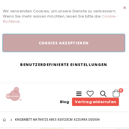
Wir verwenden Cookies, um unsere Dienste zu verbessern.
Sc
Wenn Sie mehr wissen möchten, lesen Sie bitte die
Cookie-
Richtlinie
.
COOKIES AKZEPTIEREN
BENUTZERDEFINIERTE EINSTELLUNGEN
Arti
0
Navigation
umschalten
Cart
Blog
Vertrag widerrufen
KINDERBETT MATRATZE ARES 63X123CM AZZURRA DESIGN