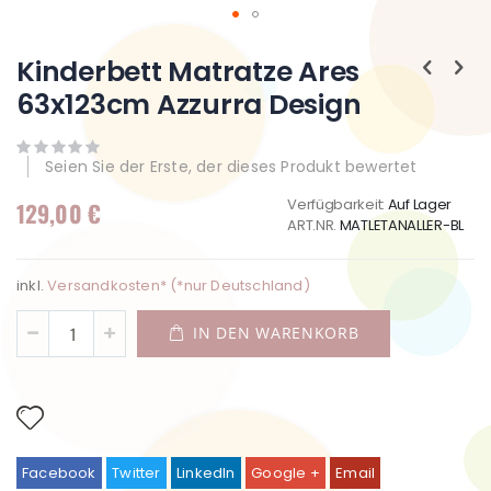
Zum
Anfang
Kinderbett Matratze Ares
der
63x123cm Azzurra Design
Bildgalerie
springen
Seien Sie der Erste, der dieses Produkt bewertet
Verfügbarkeit:
Auf Lager
129,00 €
ART.NR.
MATLETANALLER-BL
inkl.
Versandkosten* (*nur Deutschland)
IN DEN WARENKORB
Facebook
Twitter
LinkedIn
Google +
Email