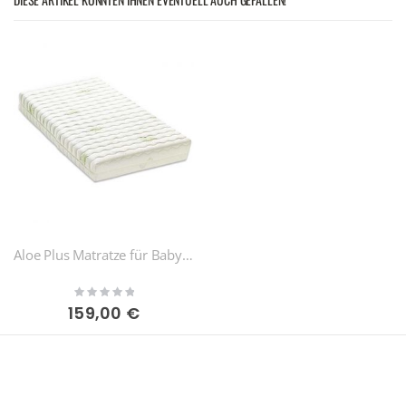
Aloe Plus Matratze für Babybetten 123 x 63 cm
Rating:
0%
159,00 €