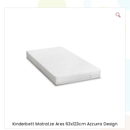
Zum
Ende
der
Bildgalerie
springen
Kinderbett Matratze Ares 63x123cm Azzurra Design