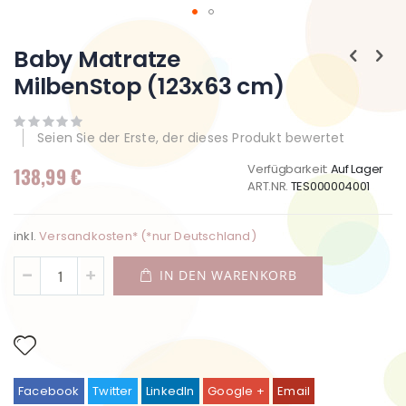
Zum
Anfang
Baby Matratze
der
MilbenStop (123x63 cm)
Bildgalerie
springen
Seien Sie der Erste, der dieses Produkt bewertet
Verfügbarkeit:
Auf Lager
138,99 €
ART.NR.
TES000004001
inkl.
Versandkosten* (*nur Deutschland)
IN DEN WARENKORB
Facebook
Twitter
LinkedIn
Google +
Email