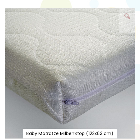
Zum
Ende
der
Bildgalerie
springen
Baby Matratze MilbenStop (123x63 cm)