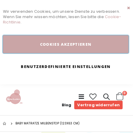
Wir verwenden Cookies, um unsere Dienste zu verbessern.
Sc
Wenn Sie mehr wissen möchten, lesen Sie bitte die
Cookie-
Richtlinie
.
COOKIES AKZEPTIEREN
BENUTZERDEFINIERTE EINSTELLUNGEN
Arti
0
Navigation
umschalten
Cart
Blog
Vertrag widerrufen
BABY MATRATZE MILBENSTOP (123X63 CM)