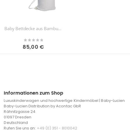
Baby Bettdecke aus Bambus von Bamboom
Rating:
0%
85,00 €
Informationen zum Shop
Luxuskinderwagen und hochwertige Kindermöbel | Baby-Lucien
Baby-Lucien Distribution by Acontac GbR
Rähnitzgasse 24
01097 Dresden
Deutschland
Rufen Sie uns an:
+49 (0) 351 - 8010042