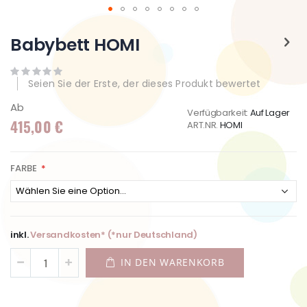
Zum
Anfang
Babybett HOMI
der
Bildgalerie
springen
Seien Sie der Erste, der dieses Produkt bewertet
Ab
Verfügbarkeit:
Auf Lager
415,00 €
ART.NR.
HOMI
FARBE
inkl.
Versandkosten* (*nur Deutschland)
IN DEN WARENKORB