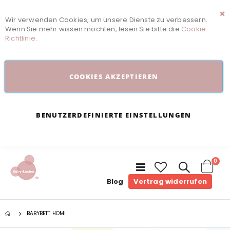
Wir verwenden Cookies, um unsere Dienste zu verbessern.
Sc
Wenn Sie mehr wissen möchten, lesen Sie bitte die
Cookie-
Richtlinie
.
COOKIES AKZEPTIEREN
BENUTZERDEFINIERTE EINSTELLUNGEN
Arti
0
Navigation
umschalten
Cart
Blog
Vertrag widerrufen
BABYBETT HOMI