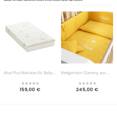
Aloe Plus Matratze für Babybetten 123 x 63 cm
Bettgarnitur Glammy aus Musselin (5 Farben)
Rating:
Rating:
0%
0%
159,00 €
245,00 €