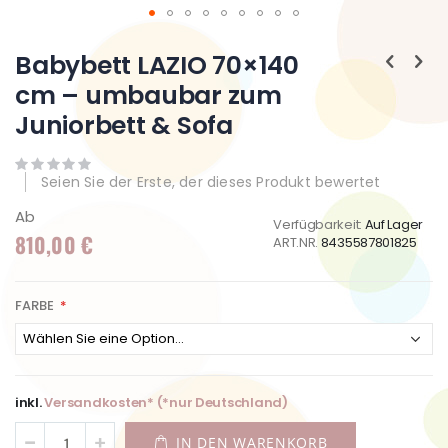
Zum
Anfang
Babybett LAZIO 70×140
der
cm – umbaubar zum
Bildgalerie
springen
Juniorbett & Sofa
Seien Sie der Erste, der dieses Produkt bewertet
Ab
Verfügbarkeit:
Auf Lager
810,00 €
ART.NR.
8435587801825
FARBE
inkl.
Versandkosten* (*nur Deutschland)
IN DEN WARENKORB