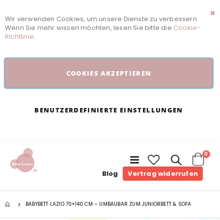
Wir verwenden Cookies, um unsere Dienste zu verbessern.
Sc
Wenn Sie mehr wissen möchten, lesen Sie bitte die
Cookie-
Richtlinie
.
COOKIES AKZEPTIEREN
BENUTZERDEFINIERTE EINSTELLUNGEN
Arti
0
Navigation
umschalten
Cart
Blog
Vertrag widerrufen
BABYBETT LAZIO 70×140 CM – UMBAUBAR ZUM JUNIORBETT & SOFA