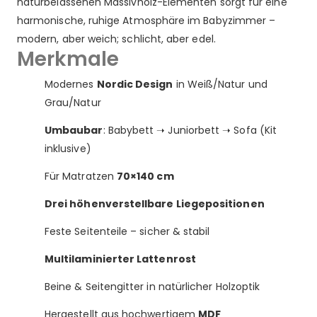
naturbelassenen Massivholz-Elementen sorgt für eine
harmonische, ruhige Atmosphäre im Babyzimmer –
modern, aber weich; schlicht, aber edel.
Merkmale
Modernes
Nordic Design
in Weiß/Natur und
Grau/Natur
Umbaubar
: Babybett ➝ Juniorbett ➝ Sofa (Kit
inklusive)
Für Matratzen
70×140 cm
Drei höhenverstellbare Liegepositionen
Feste Seitenteile – sicher & stabil
Multilaminierter Lattenrost
Beine & Seitengitter in natürlicher Holzoptik
Hergestellt aus hochwertigem
MDF