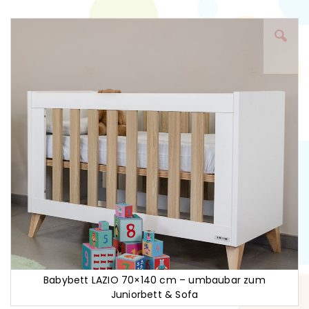
Zum
Ende
der
Bildgalerie
springen
Babybett LAZIO 70×140 cm – umbaubar zum
Juniorbett & Sofa