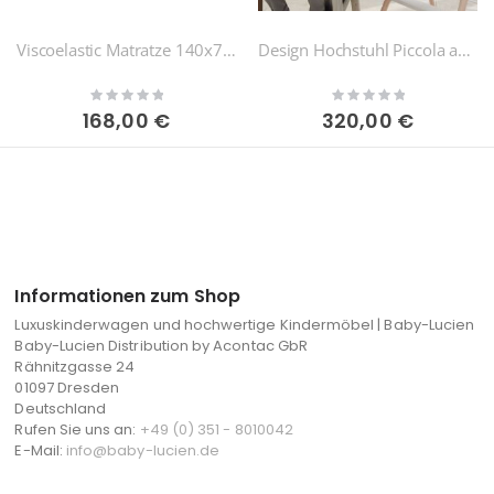
Viscoelastic Matratze 140x70cm
Design Hochstuhl Piccola aus Plexiglas & Holz
Rating:
Rating:
0%
0%
168,00 €
320,00 €
Informationen zum Shop
Luxuskinderwagen und hochwertige Kindermöbel | Baby-Lucien
Baby-Lucien Distribution by Acontac GbR
Rähnitzgasse 24
01097 Dresden
Deutschland
Rufen Sie uns an:
+49 (0) 351 - 8010042
E-Mail:
info@baby-lucien.de