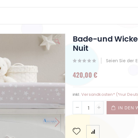
Bade-und Wick
Nuit
Seien Sie der 
420,00 €
inkl.
Versandkosten* (*nur Deut
IN DEN