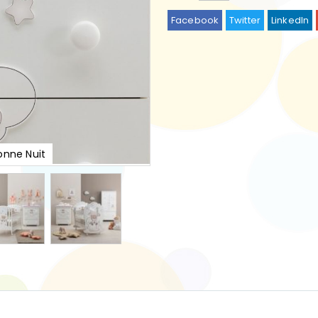
Facebook
Twitter
LinkedIn
nne Nuit
Bade-und W