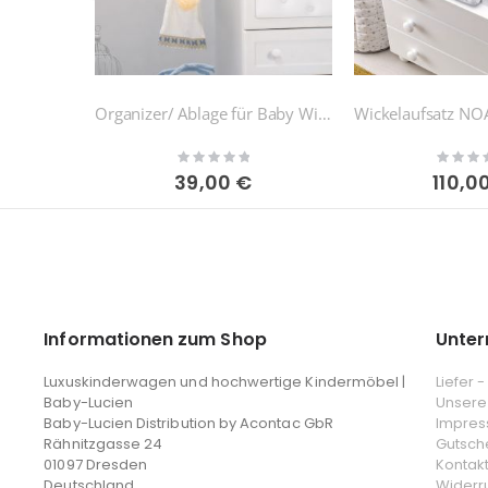
Organizer/ Ablage für Baby Wickelkommoden
Rating:
Rating:
0%
0%
39,00 €
110,0
Informationen zum Shop
Unte
Luxuskinderwagen und hochwertige Kindermöbel |
Liefer 
Baby-Lucien
Unsere
Baby-Lucien Distribution by Acontac GbR
Impre
Rähnitzgasse 24
Gutsch
01097 Dresden
Kontak
Deutschland
Widerr