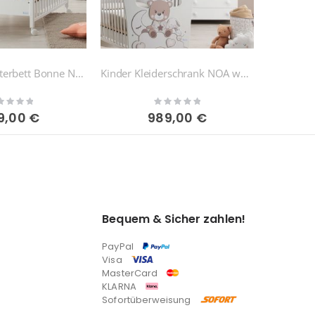
Babybett / Gitterbett Bonne Nuit
Kinder Kleiderschrank NOA weiß-Bonne Nuit
ing:
Rating:
0%
9,00 €
989,00 €
Bequem & Sicher zahlen!
PayPal
Visa
MasterCard
KLARNA
Sofortüberweisung