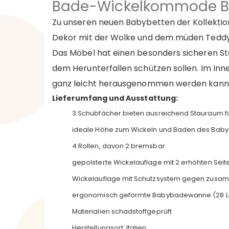
Bade-Wickelkommode B
Zu unseren neuen Babybetten der Kollektion
Dekor mit der Wolke und dem müden Teddyb
Das Möbel hat einen besonders sicheren Sta
dem Herunterfallen schützen sollen. Im In
ganz leicht herausgenommen werden kann
Lieferumfang und Ausstattung:
3 Schubfächer bieten ausreichend Stauraum fü
ideale Höhe zum Wickeln und Baden des Baby
4 Rollen, davon 2 bremsbar
gepolsterte Wickelauflage mit 2 erhöhten Seit
Wickelauflage mit Schutzsystem gegen zusa
ergonomisch geformte Babybadewanne (28 Lite
Materialien schadstoffgeprüft
Herstellungsort: Italien