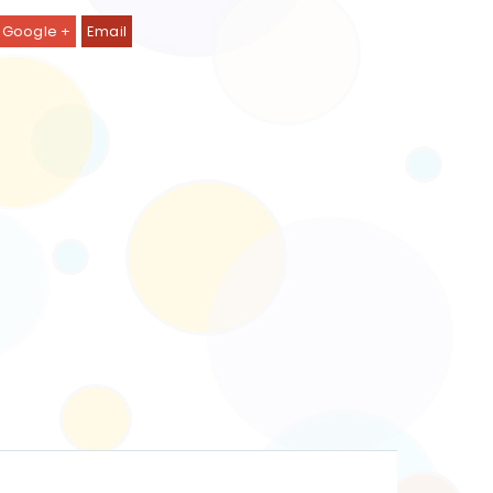
Google +
Email
ickelkommode Bonne Nuit