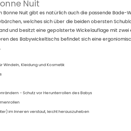
onne Nuit
 Bonne Nuit gibt es natürlich auch die passende Bade-Wic
ärchen, welches sich über die beiden obersten Schubla
nd und besitzt eine gepolsterte Wickelauflage mit zwei 
neren des Babywickeltischs befindet sich eine ergoniomi
.
r Windeln, Kleidung und Kosmetik
s
enrändern - Schutz vor Herunterrollen des Babys
mmenrollen
r) im Inneren verstaut, leicht herauszuheben