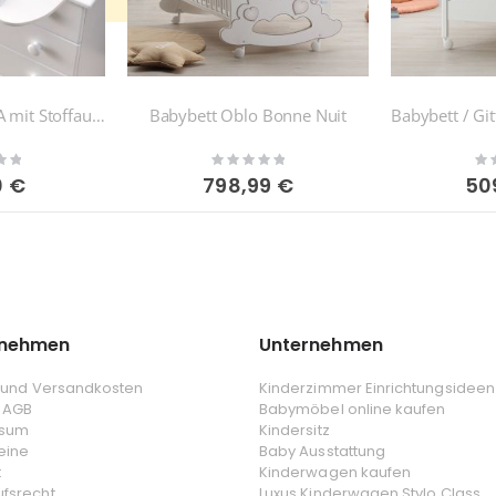
Wickelaufsatz NOA mit Stoffauflage (Universal)
Babybett Oblo Bonne Nuit
Rating:
Rat
0%
0%
0 €
798,99 €
50
rnehmen
Unternehmen
- und Versandkosten
Kinderzimmer Einrichtungsideen
 AGB
Babymöbel online kaufen
ssum
Kindersitz
eine
Baby Ausstattung
t
Kinderwagen kaufen
ufsrecht
Luxus Kinderwagen Stylo Class