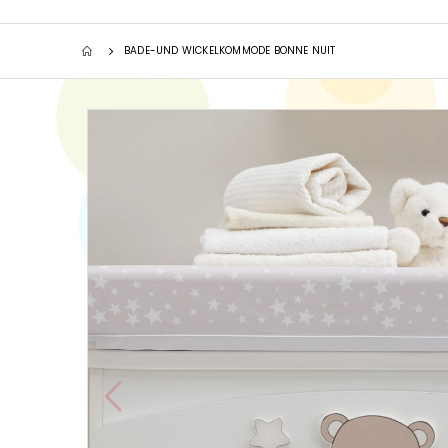
BADE-UND WICKELKOMMODE BONNE NUIT
Zum
Ende
der
Bildgalerie
springen