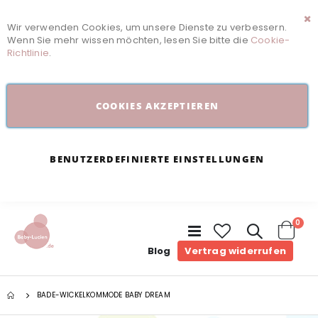
Wir verwenden Cookies, um unsere Dienste zu verbessern.
Sc
Wenn Sie mehr wissen möchten, lesen Sie bitte die
Cookie-
Richtlinie
.
COOKIES AKZEPTIEREN
BENUTZERDEFINIERTE EINSTELLUNGEN
Arti
0
Navigation
umschalten
Cart
Blog
Vertrag widerrufen
BADE-WICKELKOMMODE BABY DREAM