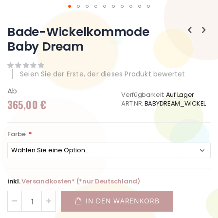
Zum
Anfang
Bade-Wickelkommode
der
Baby Dream
Bildgalerie
springen
Seien Sie der Erste, der dieses Produkt bewertet
Ab
Verfügbarkeit:
Auf Lager
365,00 €
ART.NR.
BABYDREAM_WICKEL
Farbe
inkl.
Versandkosten* (*nur Deutschland)
IN DEN WARENKORB