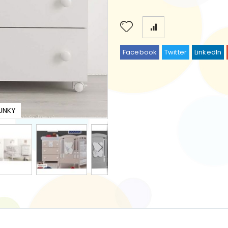
Facebook
Twitter
LinkedIn
UNKY
Bade-W