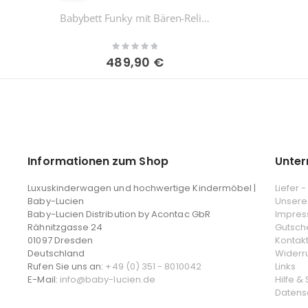
Babybett Funky mit Bären-Relief
Rating:
0%
489,90 €
Informationen zum Shop
Unte
Luxuskinderwagen und hochwertige Kindermöbel |
Liefer 
Baby-Lucien
Unsere
Baby-Lucien Distribution by Acontac GbR
Impre
Rähnitzgasse 24
Gutsch
01097 Dresden
Kontak
Deutschland
Widerr
Rufen Sie uns an:
+49 (0) 351 - 8010042
Links
E-Mail:
info@baby-lucien.de
Hilfe &
Datens