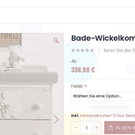
Bade-Wickelko
Seien Sie der 
Ab
398,00 €
FARBE
inkl.
Versandkosten* (*nur Deu
IN DEN