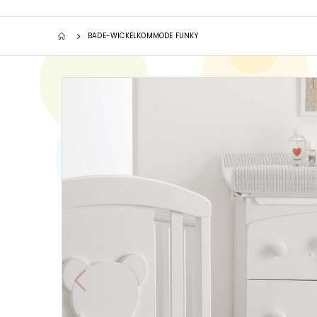
BADE-WICKELKOMMODE FUNKY
Zum
Ende
der
Bildgalerie
springen