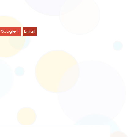
Google +
Email
ickelkommode FUNKY