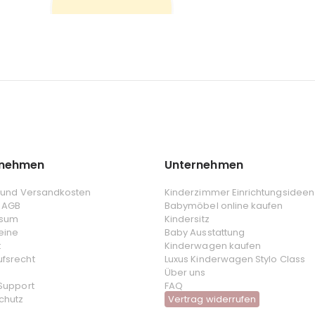
rnehmen
Unternehmen
- und Versandkosten
Kinderzimmer Einrichtungsideen
 AGB
Babymöbel online kaufen
ssum
Kindersitz
eine
Baby Ausstattung
t
Kinderwagen kaufen
ufsrecht
Luxus Kinderwagen Stylo Class
Über uns
 Support
FAQ
chutz
Vertrag widerrufen