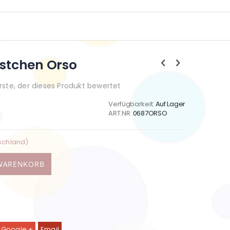
estchen Orso
Erste, der dieses Produkt bewertet
Verfügbarkeit:
Auf Lager
ART.NR.
0687ORSO
schland)
 WARENKORB
Google +
Email