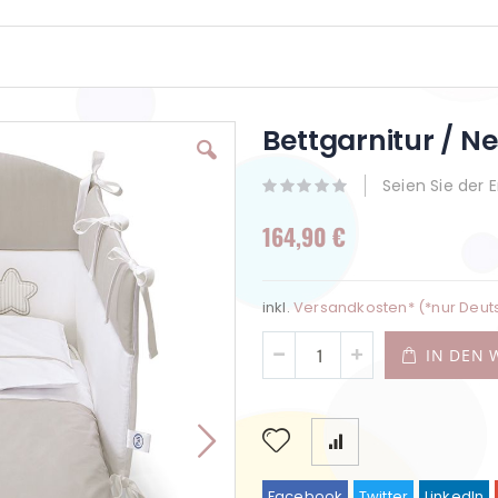
Bettgarnitur / N
Seien Sie der 
164,90 €
inkl.
Versandkosten* (*nur Deut
IN DEN
Facebook
Twitter
LinkedIn