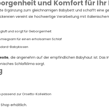
borgenheit und Komfort für Ihr
ekte Ergänzung zum gleichnamigen Babybett und schafft eine 
ckereien vereint sie hochwertige Verarbeitung mit italienisch
ugluft und sorgt für Geborgenheit
hmiegsam für einen erholsamen Schlaf
andard-Babykissen
wolle
, die angenehm auf der empfindlichen Babyhaut ist. Das I
enisches Schlafklima sorgt.
g
 passend zur Orsetto-Kollektion
Shop erhältlich.