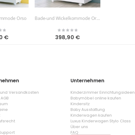
ommode Orso
Bade-und Wickelkommode Orso
Rating:
0%
0 €
398,90 €
rnehmen
Unternehmen
- und Versandkosten
Kinderzimmer Einrichtungsideen
 AGB
Babymöbel online kaufen
ssum
Kindersitz
eine
Baby Ausstattung
t
Kinderwagen kaufen
ufsrecht
Luxus Kinderwagen Stylo Class
Über uns
 Support
FAQ