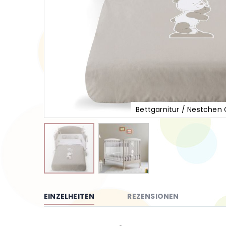
Bettgarnitur / Nestchen 
Zum
Anfang
der
EINZELHEITEN
REZENSIONEN
Bildgalerie
springen