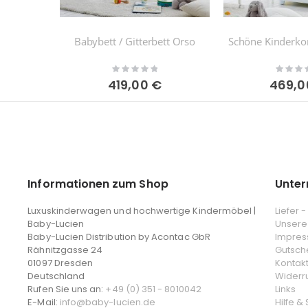
Babybett / Gitterbett Orso
Schöne Kinderk
Rating:
Rating:
0%
0%
419,00 €
469,0
Informationen zum Shop
Unte
Luxuskinderwagen und hochwertige Kindermöbel |
Liefer 
Baby-Lucien
Unsere
Baby-Lucien Distribution by Acontac GbR
Impre
Rähnitzgasse 24
Gutsch
01097 Dresden
Kontak
Deutschland
Widerr
Rufen Sie uns an:
+49 (0) 351 - 8010042
Links
E-Mail:
info@baby-lucien.de
Hilfe &