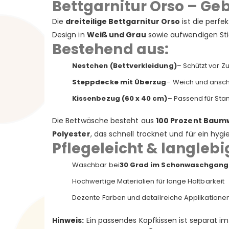
Bettgarnitur Orso – Ge
Die
dreiteilige Bettgarnitur Orso
ist die perf
Design in
Weiß und Grau
sowie aufwendigen Sti
Bestehend aus:
Nestchen (Bettverkleidung)
– Schützt vor Z
Steppdecke mit Überzug
– Weich und ansc
Kissenbezug (60 x 40 cm)
– Passend für St
Die Bettwäsche besteht aus
100 Prozent Baum
Polyester
, das schnell trocknet und für ein hygi
Pflegeleicht & langlebi
Waschbar bei
30 Grad im Schonwaschgang
Hochwertige Materialien für lange Haltbarkeit
Dezente Farben und detailreiche Applikationen
Hinweis:
Ein passendes Kopfkissen ist separat im 