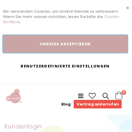
Wir verwenden Cookies, um unsere Dienste zu verbessern.
Sc
Wenn Sie mehr wissen möchten, lesen Sie bitte die
Cookie-
Richtlinie
.
COOKIES AKZEPTIEREN
BENUTZERDEFINIERTE EINSTELLUNGEN
Arti
0
Navigation
umschalten
Cart
Blog
Vertrag widerrufen
Kundenlogin