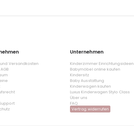
rnehmen
Unternehmen
- und Versandkosten
Kinderzimmer Einrichtungsideen
 AGB
Babymöbel online kaufen
ssum
Kindersitz
eine
Baby Ausstattung
t
Kinderwagen kaufen
ufsrecht
Luxus Kinderwagen Stylo Class
Über uns
 Support
FAQ
chutz
Vertrag widerrufen