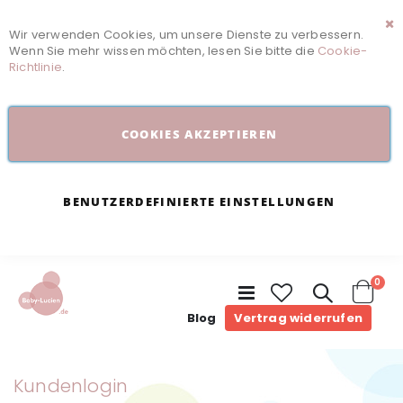
Wir verwenden Cookies, um unsere Dienste zu verbessern.
Sc
Wenn Sie mehr wissen möchten, lesen Sie bitte die
Cookie-
Richtlinie
.
COOKIES AKZEPTIEREN
BENUTZERDEFINIERTE EINSTELLUNGEN
Arti
0
Navigation
umschalten
Cart
Blog
Vertrag widerrufen
Kundenlogin