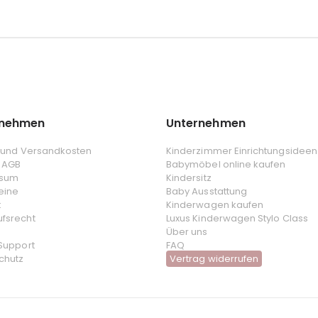
rnehmen
Unternehmen
- und Versandkosten
Kinderzimmer Einrichtungsideen
 AGB
Babymöbel online kaufen
ssum
Kindersitz
eine
Baby Ausstattung
t
Kinderwagen kaufen
ufsrecht
Luxus Kinderwagen Stylo Class
Über uns
 Support
FAQ
chutz
Vertrag widerrufen