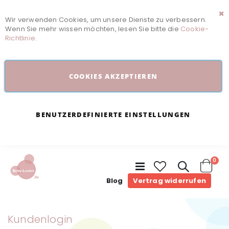
Wir verwenden Cookies, um unsere Dienste zu verbessern.
Sc
Wenn Sie mehr wissen möchten, lesen Sie bitte die
Cookie-
Richtlinie
.
COOKIES AKZEPTIEREN
BENUTZERDEFINIERTE EINSTELLUNGEN
Arti
0
Navigation
umschalten
Cart
Blog
Vertrag widerrufen
Kundenlogin