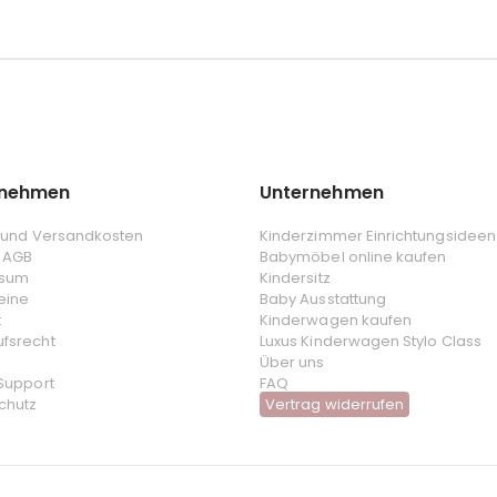
rnehmen
Unternehmen
- und Versandkosten
Kinderzimmer Einrichtungsideen
 AGB
Babymöbel online kaufen
ssum
Kindersitz
eine
Baby Ausstattung
t
Kinderwagen kaufen
ufsrecht
Luxus Kinderwagen Stylo Class
Über uns
 Support
FAQ
chutz
Vertrag widerrufen