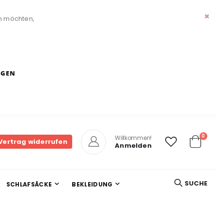
n möchten,
Sch
NGEN
Arti
0
Willkommen!
Vertrag widerrufen
Anmelden
Cart
SUCHE
SCHLAFSÄCKE
BEKLEIDUNG