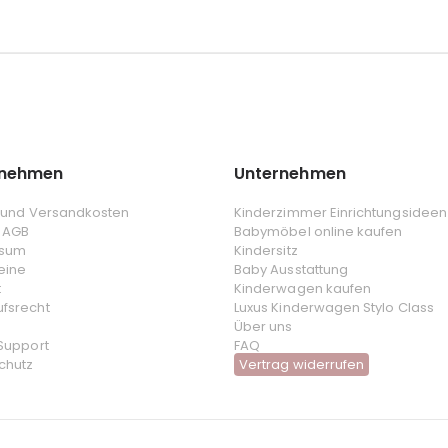
rnehmen
Unternehmen
- und Versandkosten
Kinderzimmer Einrichtungsideen
 AGB
Babymöbel online kaufen
ssum
Kindersitz
eine
Baby Ausstattung
t
Kinderwagen kaufen
ufsrecht
Luxus Kinderwagen Stylo Class
Über uns
 Support
FAQ
chutz
Vertrag widerrufen