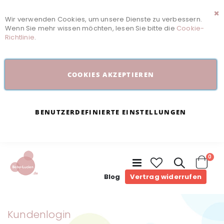
Wir verwenden Cookies, um unsere Dienste zu verbessern.
Sc
Wenn Sie mehr wissen möchten, lesen Sie bitte die
Cookie-
Richtlinie
.
COOKIES AKZEPTIEREN
BENUTZERDEFINIERTE EINSTELLUNGEN
Arti
0
Navigation
umschalten
Cart
Blog
Vertrag widerrufen
Kundenlogin