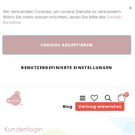
Wir verwenden Cookies, um unsere Dienste zu verbessern.
Sc
Wenn Sie mehr wissen möchten, lesen Sie bitte die
Cookie-
Richtlinie
.
COOKIES AKZEPTIEREN
BENUTZERDEFINIERTE EINSTELLUNGEN
Arti
0
Navigation
umschalten
Cart
Blog
Vertrag widerrufen
Kundenlogin