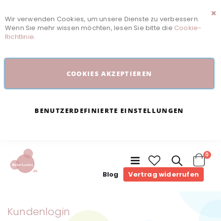
Wir verwenden Cookies, um unsere Dienste zu verbessern.
Sc
Wenn Sie mehr wissen möchten, lesen Sie bitte die
Cookie-
Richtlinie
.
COOKIES AKZEPTIEREN
BENUTZERDEFINIERTE EINSTELLUNGEN
Arti
0
Navigation
umschalten
Cart
Blog
Vertrag widerrufen
Kundenlogin