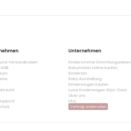
rnehmen
Unternehmen
- und Versandkosten
Kinderzimmer Einrichtungsideen
 AGB
Babymöbel online kaufen
ssum
Kindersitz
eine
Baby Ausstattung
t
Kinderwagen kaufen
ufsrecht
Luxus Kinderwagen Stylo Class
Über uns
 Support
FAQ
chutz
Vertrag widerrufen