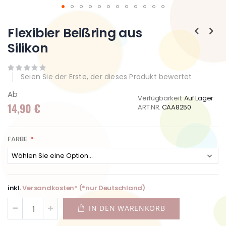
Zum
Anfang
Flexibler Beißring aus
der
Silikon
Bildgalerie
springen
Seien Sie der Erste, der dieses Produkt bewertet
Ab
Verfügbarkeit:
Auf Lager
14,90 €
ART.NR.
CAA8250
FARBE
inkl.
Versandkosten* (*nur Deutschland)
IN DEN WARENKORB