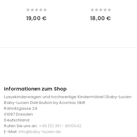
Rating:
Rating:
0%
0%
19,00 €
18,00 €
Informationen zum Shop
Luxuskinderwagen und hochwertige Kindermöbel | Baby-Lucien
Baby-Lucien Distribution by Acontac GbR
Rähnitzgasse 24
01097 Dresden
Deutschland
Rufen Sie uns an:
+49 (0) 351 - 8010042
E-Mail:
info@baby-lucien.de