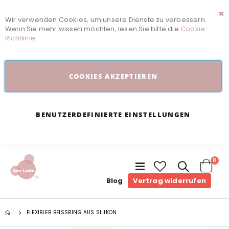
Wir verwenden Cookies, um unsere Dienste zu verbessern.
Sc
Wenn Sie mehr wissen möchten, lesen Sie bitte die
Cookie-
Richtlinie
.
COOKIES AKZEPTIEREN
BENUTZERDEFINIERTE EINSTELLUNGEN
Arti
0
Navigation
umschalten
Cart
Blog
Vertrag widerrufen
FLEXIBLER BEISSRING AUS SILIKON