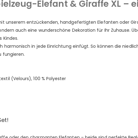
elzeug-Elefant & Giraffe XL – e
 mit unserem entzückenden, handgefertigten Elefanten oder Gir
 sondern auch eine wunderschöne Dekoration für Ihr Zuhause. Ü
s Kindes.
h harmonisch in jede Einrichtung einfügt. So können die niedlich
u fungieren.
xtil (Velours), 100 % Polyester
Set!
fe oder den charmanten Elefanten – beide sind perfekte Begleite