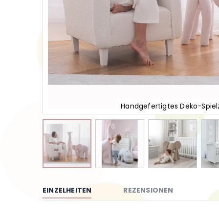
Handgefertigtes Deko-Spiel
Zum
Anfang
der
EINZELHEITEN
REZENSIONEN
Bildgalerie
springen