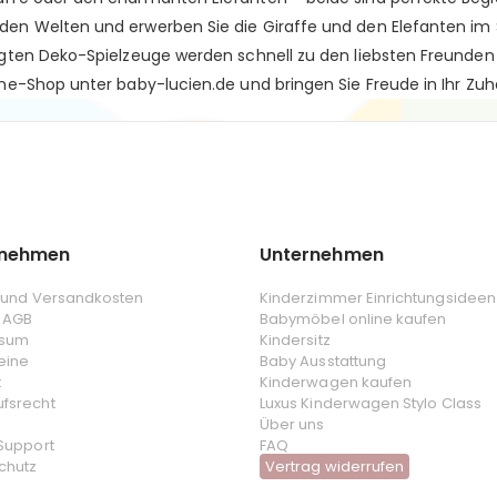
den Welten und erwerben Sie die Giraffe und den Elefanten im 
igten Deko-Spielzeuge werden schnell zu den liebsten Freunden 
ine-Shop unter baby-lucien.de und bringen Sie Freude in Ihr Zu
rnehmen
Unternehmen
- und Versandkosten
Kinderzimmer Einrichtungsideen
 AGB
Babymöbel online kaufen
ssum
Kindersitz
eine
Baby Ausstattung
t
Kinderwagen kaufen
ufsrecht
Luxus Kinderwagen Stylo Class
Über uns
 Support
FAQ
chutz
Vertrag widerrufen