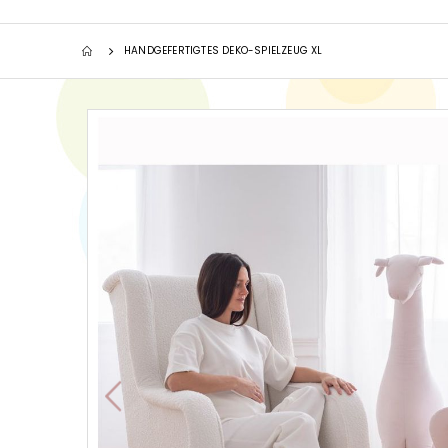
HANDGEFERTIGTES DEKO-SPIELZEUG XL
Zum
Ende
der
Bildgalerie
springen