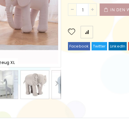
IN DEN
Facebook
Twitter
LinkedIn
zeug XL
Handgefer