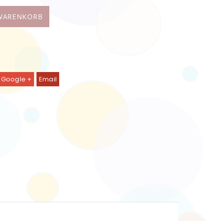
 WARENKORB
Google +
Email
tigtes Deko-Spielzeug XL