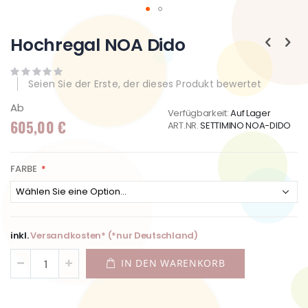
Zum
Anfang
Hochregal NOA Dido
der
Bildgalerie
springen
Seien Sie der Erste, der dieses Produkt bewertet
Ab
Verfügbarkeit:
Auf Lager
605,00 €
ART.NR.
SETTIMINO NOA-DIDO
FARBE
inkl.
Versandkosten* (*nur Deutschland)
IN DEN WARENKORB