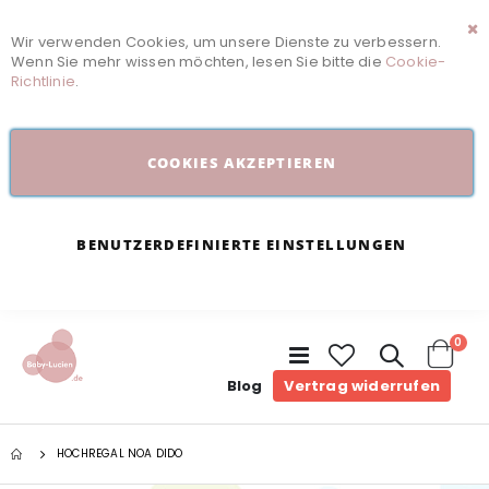
Wir verwenden Cookies, um unsere Dienste zu verbessern.
Sc
Wenn Sie mehr wissen möchten, lesen Sie bitte die
Cookie-
Richtlinie
.
COOKIES AKZEPTIEREN
BENUTZERDEFINIERTE EINSTELLUNGEN
Arti
0
Navigation
umschalten
Cart
Blog
Vertrag widerrufen
HOCHREGAL NOA DIDO