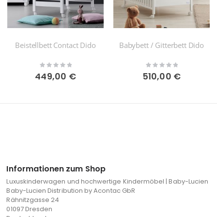
Beistellbett Contact Dido
Babybett / Gitterbett Dido
Rating:
Rating:
0%
0%
449,00 €
510,00 €
Informationen zum Shop
Luxuskinderwagen und hochwertige Kindermöbel | Baby-Lucien
Baby-Lucien Distribution by Acontac GbR
Rähnitzgasse 24
01097 Dresden