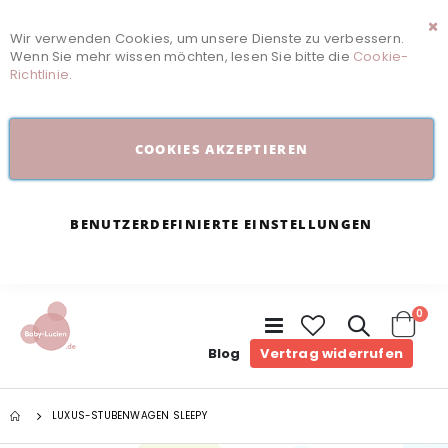
Wir verwenden Cookies, um unsere Dienste zu verbessern.
Sc
Wenn Sie mehr wissen möchten, lesen Sie bitte die
Cookie-
Richtlinie
.
COOKIES AKZEPTIEREN
BENUTZERDEFINIERTE EINSTELLUNGEN
Arti
0
Navigation
umschalten
Cart
Blog
Vertrag widerrufen
LUXUS-STUBENWAGEN SLEEPY