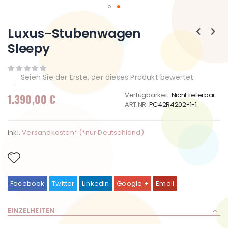
Zum
Anfang
Luxus-Stubenwagen
der
Sleepy
Bildgalerie
springen
Seien Sie der Erste, der dieses Produkt bewertet
Verfügbarkeit:
Nicht lieferbar
1.390,00 €
ART.NR.
PC42R4202-1-1
inkl.
Versandkosten* (*nur Deutschland)
Facebook
Twitter
LinkedIn
Google +
Email
EINZELHEITEN