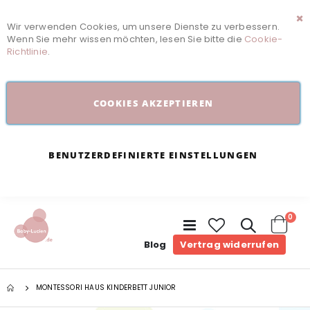
Wir verwenden Cookies, um unsere Dienste zu verbessern.
Sc
Wenn Sie mehr wissen möchten, lesen Sie bitte die
Cookie-
Richtlinie
.
COOKIES AKZEPTIEREN
BENUTZERDEFINIERTE EINSTELLUNGEN
Arti
0
Navigation
umschalten
Cart
Blog
Vertrag widerrufen
MONTESSORI HAUS KINDERBETT JUNIOR