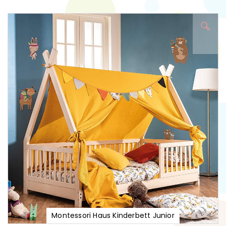
Zum
Ende
der
Bildgalerie
springen
Montessori Haus Kinderbett Junior