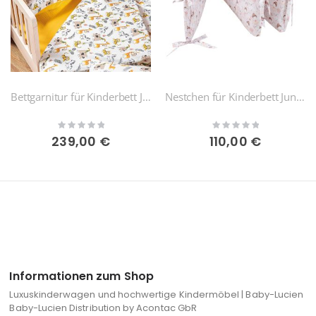
Bettgarnitur für Kinderbett Junior
Nestchen für Kinderbett Junior
Rating:
Rating:
0%
0%
239,00 €
110,00 €
Informationen zum Shop
Luxuskinderwagen und hochwertige Kindermöbel | Baby-Lucien
Baby-Lucien Distribution by Acontac GbR