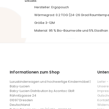
Hersteller: Ergopouch
Wärmegrad: 0.2 TOG (24-26 Grad Raumtempe
Größe 3-12M
Material: 95 % Bio-Baumwolle und 5% Elasthan
Informationen zum Shop
Unte
Luxuskinderwagen und hochwertige Kindermöbel |
Liefer 
Baby-Lucien
Unsere
Baby-Lucien Distribution by Acontac GbR
Impre
Rähnitzgasse 24
Gutsch
01097 Dresden
Kontak
Deutschland
Widerr