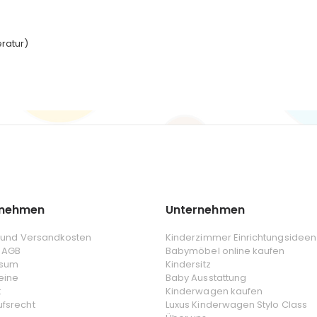
ratur)
rnehmen
Unternehmen
- und Versandkosten
Kinderzimmer Einrichtungsideen
 AGB
Babymöbel online kaufen
ssum
Kindersitz
eine
Baby Ausstattung
t
Kinderwagen kaufen
ufsrecht
Luxus Kinderwagen Stylo Class