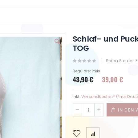
Schlaf- und Puc
TOG
Seien Sie der 
Regulärer Preis
43,90 €
39,00 €
Sonderpreis
inkl.
Versandkosten* (*nur Deut
IN DEN