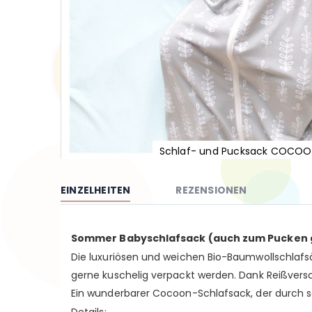
Schlaf- und Pucksack COCOO
Zum
Anfang
der
EINZELHEITEN
REZENSIONEN
Bildgalerie
springen
Sommer Babyschlafsack (auch zum Pucken g
Die luxuriösen und weichen Bio-Baumwollschlafs
gerne kuschelig verpackt werden. Dank Reißvers
Ein wunderbarer Cocoon-Schlafsack, der durch s
Details
: