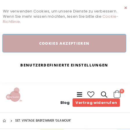
Wir verwenden Cookies, um unsere Dienste zu verbessern.
Sc
Wenn Sie mehr wissen möchten, lesen Sie bitte die
Cookie-
Richtlinie
.
COOKIES AKZEPTIEREN
BENUTZERDEFINIERTE EINSTELLUNGEN
Arti
0
Navigation
umschalten
Cart
Blog
Vertrag widerrufen
SET: VINTAGE BABYZIMMER 'GLAMOUR'