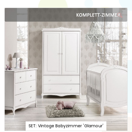
Zum
Ende
der
Bildgalerie
springen
SET: Vintage Babyzimmer 'Glamour'