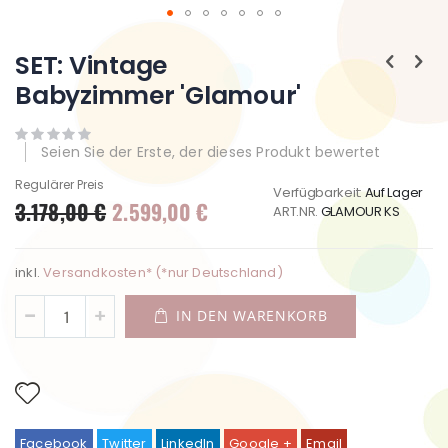
Zum
Anfang
SET: Vintage
der
Babyzimmer 'Glamour'
Bildgalerie
springen
Seien Sie der Erste, der dieses Produkt bewertet
Regulärer Preis
Verfügbarkeit:
Auf Lager
3.178,00 €
2.599,00 €
Sonderpreis
ART.NR.
GLAMOUR KS
inkl.
Versandkosten* (*nur Deutschland)
IN DEN WARENKORB
Facebook
Twitter
LinkedIn
Google +
Email