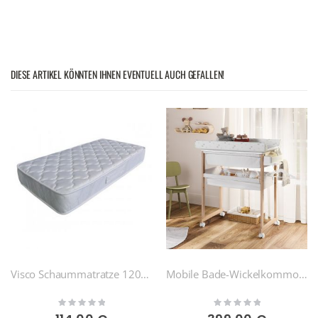
DIESE ARTIKEL KÖNNTEN IHNEN EVENTUELL AUCH GEFALLEN!
Visco Schaummatratze 120x60
Mobile Bade-Wickelkommode
Rating:
Rating:
0%
0%