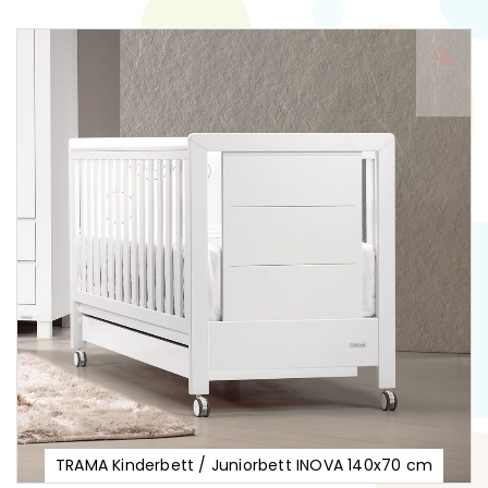
Zum
Ende
der
Bildgalerie
springen
TRAMA Kinderbett / Juniorbett INOVA 140x70 cm