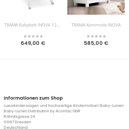
TRAMA Babybett INOVA 120x60
TRAMA Kommode INOVA
Rating:
Rating:
0%
0%
649,00 €
585,00 €
Informationen zum Shop
Luxuskinderwagen und hochwertige Kindermöbel | Baby-Lucien
Baby-Lucien Distribution by Acontac GbR
Rähnitzgasse 24
01097 Dresden
Deutschland