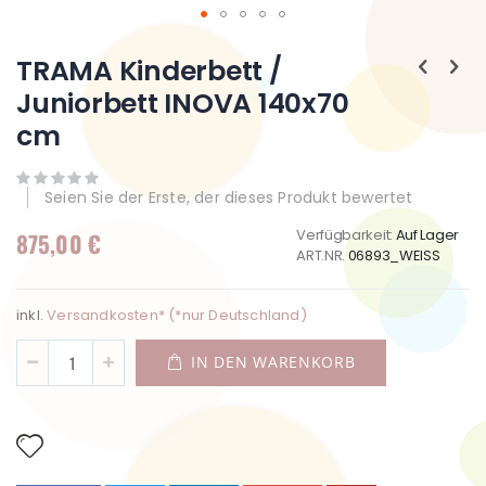
Zum
Anfang
TRAMA Kinderbett /
der
Juniorbett INOVA 140x70
Bildgalerie
springen
cm
Seien Sie der Erste, der dieses Produkt bewertet
Verfügbarkeit:
Auf Lager
875,00 €
ART.NR.
06893_WEISS
inkl.
Versandkosten* (*nur Deutschland)
IN DEN WARENKORB