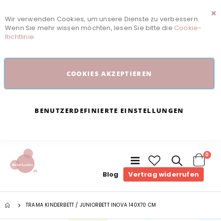
Wir verwenden Cookies, um unsere Dienste zu verbessern.
Sc
Wenn Sie mehr wissen möchten, lesen Sie bitte die
Cookie-
Richtlinie
.
COOKIES AKZEPTIEREN
BENUTZERDEFINIERTE EINSTELLUNGEN
Arti
0
Navigation
umschalten
Cart
Blog
Vertrag widerrufen
TRAMA KINDERBETT / JUNIORBETT INOVA 140X70 CM