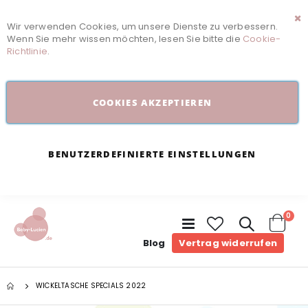
Wir verwenden Cookies, um unsere Dienste zu verbessern.
Sc
Wenn Sie mehr wissen möchten, lesen Sie bitte die
Cookie-
Richtlinie
.
COOKIES AKZEPTIEREN
BENUTZERDEFINIERTE EINSTELLUNGEN
Arti
0
Navigation
umschalten
Cart
Blog
Vertrag widerrufen
WICKELTASCHE SPECIALS 2022