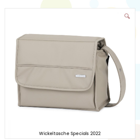
Zum
Ende
der
Bildgalerie
springen
Wickeltasche Specials 2022