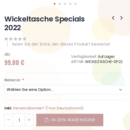
Zum
Anfang
Wickeltasche Specials
der
2022
Bildgalerie
springen
Seien Sie der Erste, der dieses Produkt bewertet
Ab
Verfügbarkeit:
Auf Lager
99,00 €
ART.NR.
WICKELTASCHE-SP22
Bebecar
inkl.
Versandkosten* (*nur Deutschland)
IN DEN WARENKORB