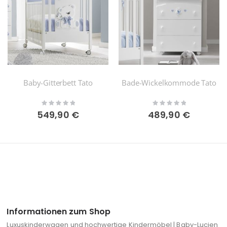
Baby-Gitterbett Tato
Bade-Wickelkommode Tato
Rating:
Rating:
0%
0%
549,90 €
489,90 €
Informationen zum Shop
Luxuskinderwagen und hochwertige Kindermöbel | Baby-Lucien