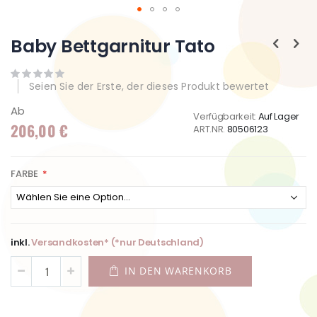
Zum
Anfang
Baby Bettgarnitur Tato
der
Bildgalerie
springen
Seien Sie der Erste, der dieses Produkt bewertet
Ab
Verfügbarkeit:
Auf Lager
206,00 €
ART.NR.
80506123
FARBE
inkl.
Versandkosten* (*nur Deutschland)
IN DEN WARENKORB