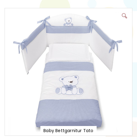
Zum
Ende
der
Bildgalerie
springen
Baby Bettgarnitur Tato