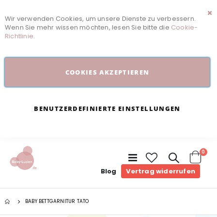
Wir verwenden Cookies, um unsere Dienste zu verbessern.
Sc
Wenn Sie mehr wissen möchten, lesen Sie bitte die
Cookie-
Richtlinie
.
COOKIES AKZEPTIEREN
BENUTZERDEFINIERTE EINSTELLUNGEN
Arti
0
Navigation
umschalten
Cart
Blog
Vertrag widerrufen
BABY BETTGARNITUR TATO